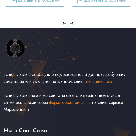
Добавить В Корзину
Добавить В Корзину
Если Вы хотите сообщить о недостоверности данных, требующих
изменения или удаления на данном сайте,
напишите нам
.
Если Вы хотите такой же сайт для своего магазина, пожалуйста
свяжитесь с нами через
форму обратной связи
на сайте сервиса
МаркетВинила.
Весь Каталог Винила на 7''
Рок на 7''
Мы в Соц. Сетях
Поп на 7''