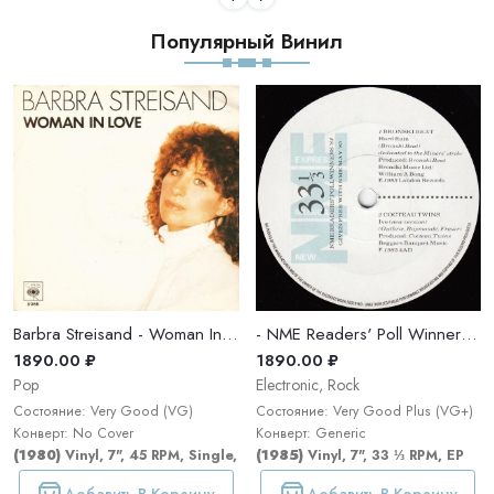
Популярный Винил
Barbra Streisand - Woman In Love
- NME Readers' Poll Winners '84
1890.00 ₽
1890.00 ₽
Pop
Electronic, Rock
Состояние: Very Good (VG)
Состояние: Very Good Plus (VG+)
Конверт: No Cover
Конверт: Generic
(1980)
Vinyl, 7", 45 RPM, Single, Stereo
(1985)
Vinyl, 7", 33 ⅓ RPM, EP