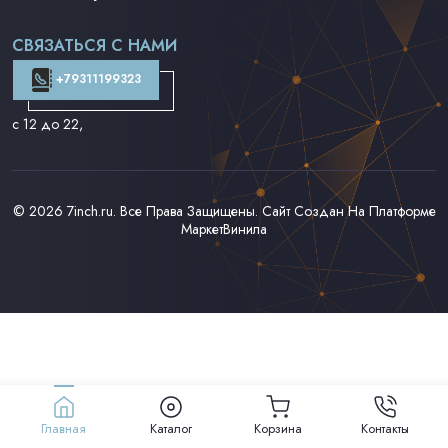
Поп на 7''
Фанк/Соул/Джаз на 7''
СВЯЗАТЬСЯ С НАМИ
Доставка и Оплата
Контакты
+79311199323
с 12 до 22
,
© 2026
7inch.ru
. Все Права Защищены. Сайт Создан На Платформе
МаркетВинила
Главная
Каталог
Корзина
Контакты