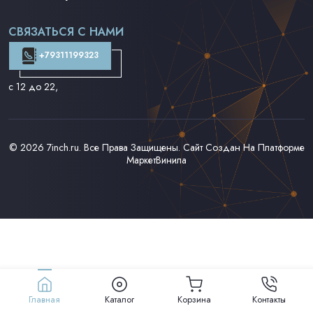
Поп на 7''
Фанк/Соул/Джаз на 7''
СВЯЗАТЬСЯ С НАМИ
Доставка и Оплата
Контакты
+79311199323
с 12 до 22
,
© 2026
7inch.ru
. Все Права Защищены. Сайт Создан На Платформе
МаркетВинила
Главная
Каталог
Корзина
Контакты