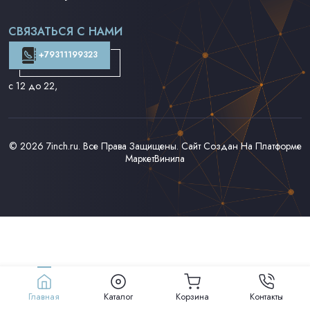
Поп на 7''
Фанк/Соул/Джаз на 7''
СВЯЗАТЬСЯ С НАМИ
Доставка и Оплата
Контакты
+79311199323
с 12 до 22
,
© 2026
7inch.ru
. Все Права Защищены. Сайт Создан На Платформе
МаркетВинила
Главная
Каталог
Корзина
Контакты