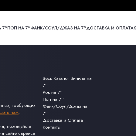
 7''
ПОП НА 7''
ФАНК/СОУЛ/ДЖАЗ НА 7''
ДОСТАВКА И ОПЛАТА
Весь Каталог Винила на
7''
Рок на 7''
Поп на 7''
анных, требующих
Фанк/Соул/Джаз на
шите нам
.
7''
Доставка и Оплата
ина, пожалуйста
Контакты
а сайте сервиса