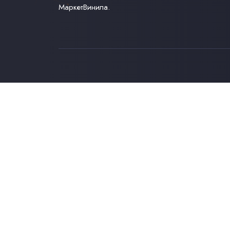
МаркетВинила.