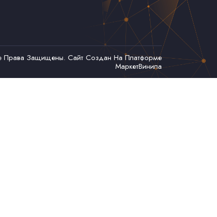
се Права Защищены. Сайт Создан На Платформе
МаркетВинила