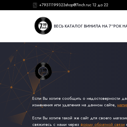
+79311199323
shop@7inch.ru
с 12 до 22
ВЕСЬ КАТАЛОГ ВИНИЛА НА 7''
РОК НА
Если Вы хотите сообщить о недостоверности д
изменения или удаления на данном сайте,
напи
Если Вы хотите такой же сайт для своего магаз
свяжитесь с нами через
форму обратной связи
н