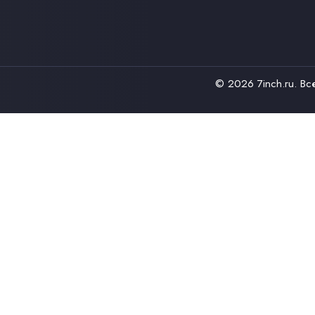
© 2026
7inch.ru
. В