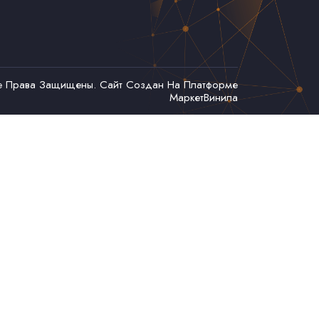
се Права Защищены. Сайт Создан На Платформе
МаркетВинила