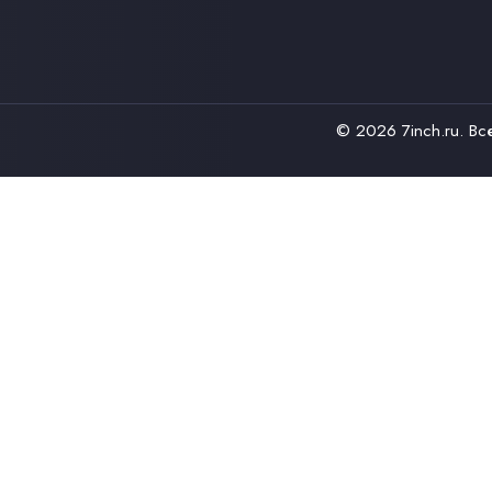
© 2026
7inch.ru
. В