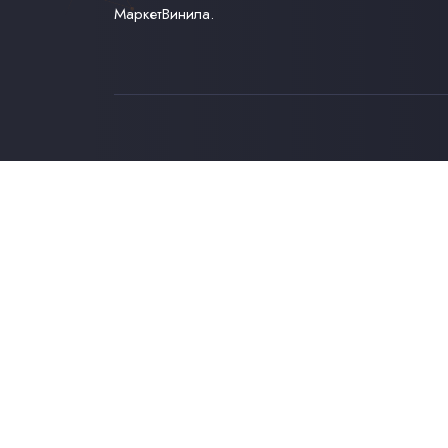
МаркетВинила.