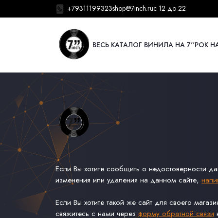
+79311199323
shop@7inch.ru
с 12 до 22
ВЕСЬ КАТАЛОГ ВИНИЛА НА 7''
РОК НА
Если Вы хотите сообщить о недостоверности д
изменения или удаления на данном сайте,
напи
Если Вы хотите такой же сайт для своего магаз
свяжитесь с нами через
форму обратной связи
н