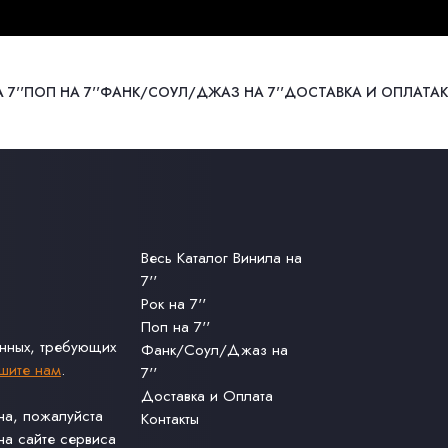
 7''
ПОП НА 7''
ФАНК/СОУЛ/ДЖАЗ НА 7''
ДОСТАВКА И ОПЛАТА
Весь Каталог Винила на
7''
Рок на 7''
Поп на 7''
анных, требующих
Фанк/Соул/Джаз на
шите нам
.
7''
Доставка и Оплата
ина, пожалуйста
Контакты
а сайте сервиса