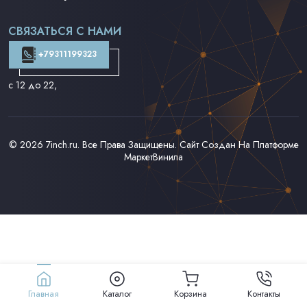
Поп на 7''
Фанк/Соул/Джаз на 7''
СВЯЗАТЬСЯ С НАМИ
Доставка и Оплата
Контакты
+79311199323
с 12 до 22
,
© 2026
7inch.ru
. Все Права Защищены. Сайт Создан На Платформе
МаркетВинила
Главная
Каталог
Корзина
Контакты