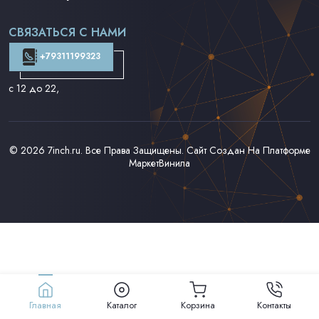
Поп на 7''
Фанк/Соул/Джаз на 7''
СВЯЗАТЬСЯ С НАМИ
Доставка и Оплата
Контакты
+79311199323
с 12 до 22
,
© 2026
7inch.ru
. Все Права Защищены. Сайт Создан На Платформе
МаркетВинила
Главная
Каталог
Корзина
Контакты