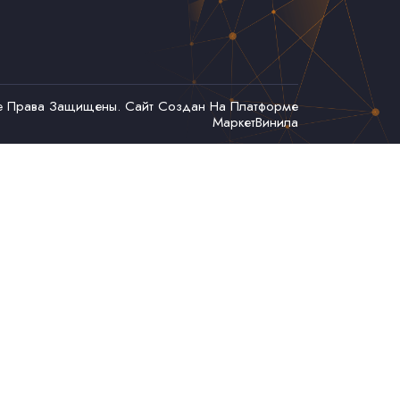
се Права Защищены. Сайт Создан На Платформе
МаркетВинила