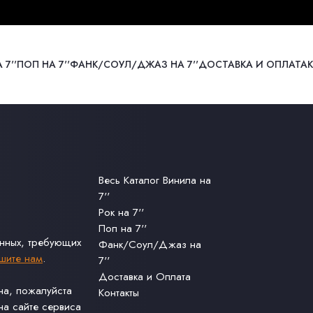
 7''
ПОП НА 7''
ФАНК/СОУЛ/ДЖАЗ НА 7''
ДОСТАВКА И ОПЛАТА
Весь Каталог Винила на
7''
Рок на 7''
Поп на 7''
анных, требующих
Фанк/Соул/Джаз на
шите нам
.
7''
Доставка и Оплата
ина, пожалуйста
Контакты
а сайте сервиса