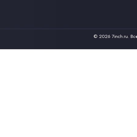
© 2026
7inch.ru
. В