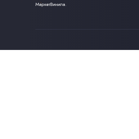
МаркетВинила.