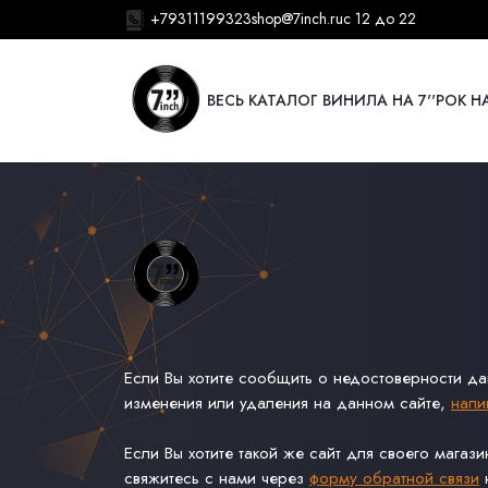
+79311199323
shop@7inch.ru
с 12 до 22
ВЕСЬ КАТАЛОГ ВИНИЛА НА 7''
РОК НА
Если Вы хотите сообщить о недостоверности д
изменения или удаления на данном сайте,
напи
Если Вы хотите такой же сайт для своего магаз
свяжитесь с нами через
форму обратной связи
н