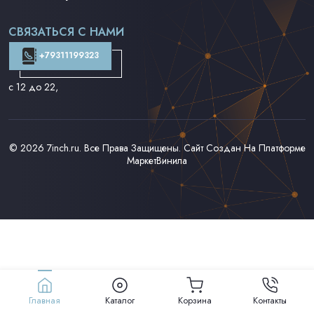
Поп на 7''
Фанк/Соул/Джаз на 7''
СВЯЗАТЬСЯ С НАМИ
Доставка и Оплата
Контакты
+79311199323
с 12 до 22
,
© 2026
7inch.ru
. Все Права Защищены. Сайт Создан На Платформе
МаркетВинила
Главная
Каталог
Корзина
Контакты