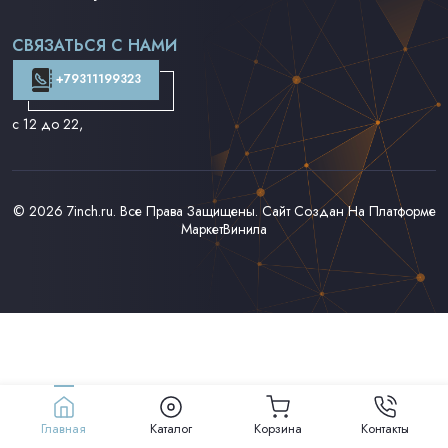
Поп на 7''
Фанк/Соул/Джаз на 7''
СВЯЗАТЬСЯ С НАМИ
Доставка и Оплата
Контакты
+79311199323
с 12 до 22
,
© 2026
7inch.ru
. Все Права Защищены. Сайт Создан На Платформе
МаркетВинила
Главная
Каталог
Корзина
Контакты