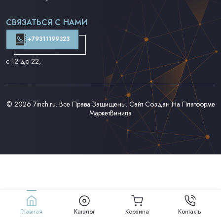
Поп на 7''
Фанк/Соул/Джаз на 7''
СВЯЗАТЬСЯ С НАМИ
Доставка и Оплата
Контакты
+79311199323
с 12 до 22
,
© 2026
7inch.ru
. Все Права Защищены. Сайт Создан На Платформе
МаркетВинила
Главная
Каталог
Корзина
Контакты