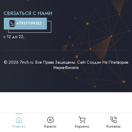
Поп на 7''
Фанк/Соул/Джаз на 7''
СВЯЗАТЬСЯ С НАМИ
Доставка и Оплата
Контакты
+79311199323
с 12 до 22
,
© 2026
7inch.ru
. Все Права Защищены. Сайт Создан На Платформе
МаркетВинила
Главная
Каталог
Корзина
Контакты