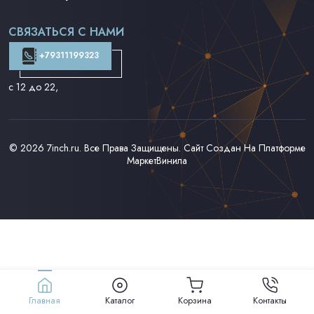
Поп на 7''
Фанк/Соул/Джаз на 7''
СВЯЗАТЬСЯ С НАМИ
Доставка и Оплата
Контакты
+79311199323
с 12 до 22
,
© 2026
7inch.ru
. Все Права Защищены. Сайт Создан На Платформе
МаркетВинила
Главная
Каталог
Корзина
Контакты