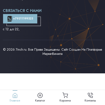
Поп на 7''
Фанк/Соул/Джаз на 7''
СВЯЗАТЬСЯ С НАМИ
Доставка и Оплата
Контакты
+79311199323
с 12 до 22
,
© 2026
7inch.ru
. Все Права Защищены. Сайт Создан На Платформе
МаркетВинила
Главная
Каталог
Корзина
Контакты