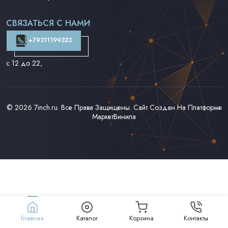
Поп на 7''
Фанк/Соул/Джаз на 7''
СВЯЗАТЬСЯ С НАМИ
Доставка и Оплата
Контакты
+79311199323
с 12 до 22
,
© 2026
7inch.ru
. Все Права Защищены. Сайт Создан На Платформе
МаркетВинила
Главная
Каталог
Корзина
Контакты