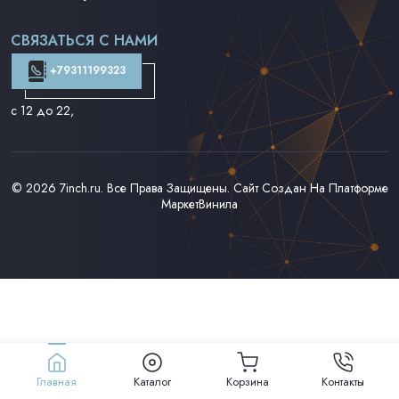
Поп на 7''
Фанк/Соул/Джаз на 7''
СВЯЗАТЬСЯ С НАМИ
Доставка и Оплата
Контакты
+79311199323
с 12 до 22
,
© 2026
7inch.ru
. Все Права Защищены. Сайт Создан На Платформе
МаркетВинила
Главная
Каталог
Корзина
Контакты