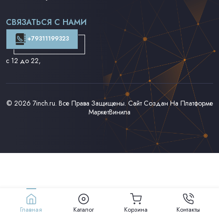
Поп на 7''
Фанк/Соул/Джаз на 7''
СВЯЗАТЬСЯ С НАМИ
Доставка и Оплата
Контакты
+79311199323
с 12 до 22
,
© 2026
7inch.ru
. Все Права Защищены. Сайт Создан На Платформе
МаркетВинила
Главная
Каталог
Корзина
Контакты