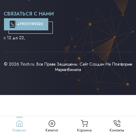
Поп на 7''
Фанк/Соул/Джаз на 7''
СВЯЗАТЬСЯ С НАМИ
Доставка и Оплата
Контакты
+79311199323
с 12 до 22
,
© 2026
7inch.ru
. Все Права Защищены. Сайт Создан На Платформе
МаркетВинила
Главная
Каталог
Корзина
Контакты