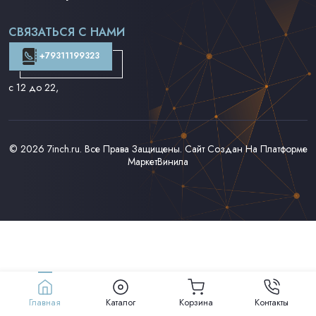
Поп на 7''
Фанк/Соул/Джаз на 7''
СВЯЗАТЬСЯ С НАМИ
Доставка и Оплата
Контакты
+79311199323
с 12 до 22
,
© 2026
7inch.ru
. Все Права Защищены. Сайт Создан На Платформе
МаркетВинила
Главная
Каталог
Корзина
Контакты