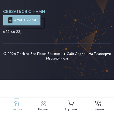
Поп на 7''
Фанк/Соул/Джаз на 7''
СВЯЗАТЬСЯ С НАМИ
Доставка и Оплата
Контакты
+79311199323
с 12 до 22
,
© 2026
7inch.ru
. Все Права Защищены. Сайт Создан На Платформе
МаркетВинила
Главная
Каталог
Корзина
Контакты