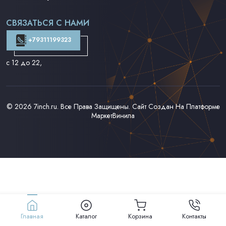
Поп на 7''
Фанк/Соул/Джаз на 7''
СВЯЗАТЬСЯ С НАМИ
Доставка и Оплата
Контакты
+79311199323
с 12 до 22
,
© 2026
7inch.ru
. Все Права Защищены. Сайт Создан На Платформе
МаркетВинила
Главная
Каталог
Корзина
Контакты