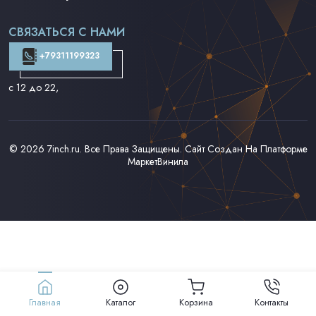
Поп на 7''
Фанк/Соул/Джаз на 7''
СВЯЗАТЬСЯ С НАМИ
Доставка и Оплата
Контакты
+79311199323
с 12 до 22
,
© 2026
7inch.ru
. Все Права Защищены. Сайт Создан На Платформе
МаркетВинила
Главная
Каталог
Корзина
Контакты