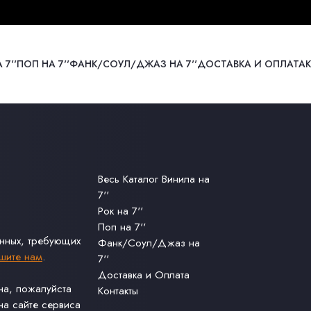
 7''
ПОП НА 7''
ФАНК/СОУЛ/ДЖАЗ НА 7''
ДОСТАВКА И ОПЛАТА
Весь Каталог Винила на
7''
Рок на 7''
Поп на 7''
анных, требующих
Фанк/Соул/Джаз на
шите нам
.
7''
Доставка и Оплата
ина, пожалуйста
Контакты
а сайте сервиса