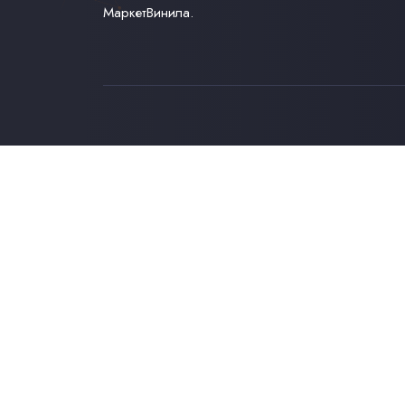
МаркетВинила.