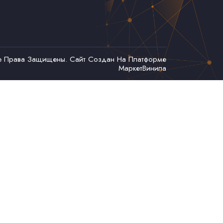
се Права Защищены. Сайт Создан На Платформе
МаркетВинила