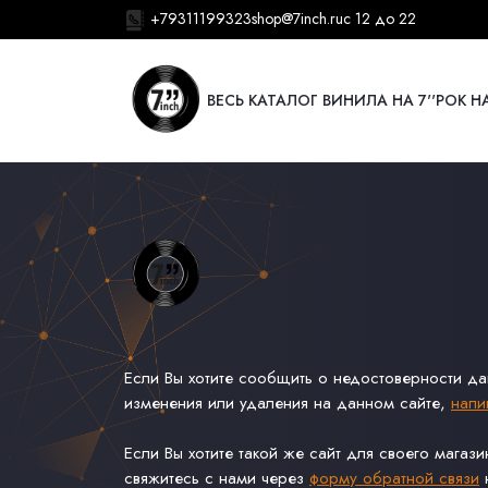
+79311199323
shop@7inch.ru
с 12 до 22
ВЕСЬ КАТАЛОГ ВИНИЛА НА 7''
РОК НА
Если Вы хотите сообщить о недостоверности д
изменения или удаления на данном сайте,
напи
Если Вы хотите такой же сайт для своего магаз
свяжитесь с нами через
форму обратной связи
н