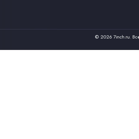
© 2026
7inch.ru
. В