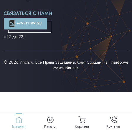
Поп на 7''
Фанк/Соул/Джаз на 7''
СВЯЗАТЬСЯ С НАМИ
Доставка и Оплата
Контакты
+79311199323
с 12 до 22
,
© 2026
7inch.ru
. Все Права Защищены. Сайт Создан На Платформе
МаркетВинила
Главная
Каталог
Корзина
Контакты