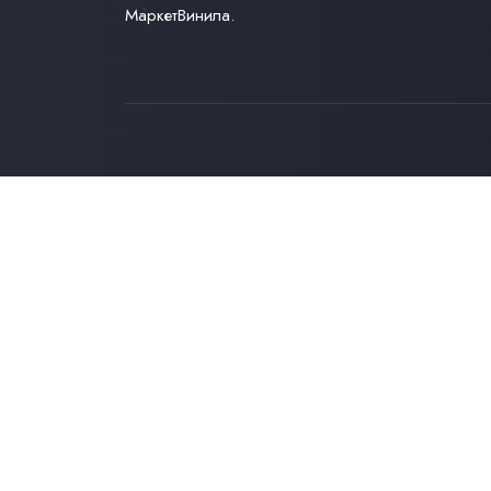
МаркетВинила.