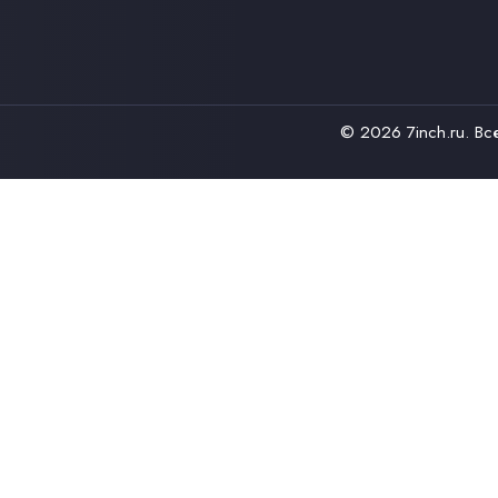
© 2026
7inch.ru
. В