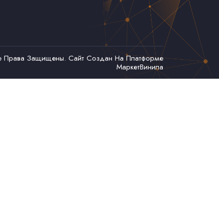
се Права Защищены. Сайт Создан На Платформе
МаркетВинила