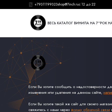
+79311199323
shop@7inch.ru
с 12 до 22
ВЕСЬ КАТАЛОГ ВИНИЛА НА 7''
РОК НА
Если Вы хотите сообщить о недостоверности д
изменения или удаления на данном сайте,
напи
Если Вы хотите такой же сайт для своего магаз
свяжитесь с нами через
форму обратной связи
н