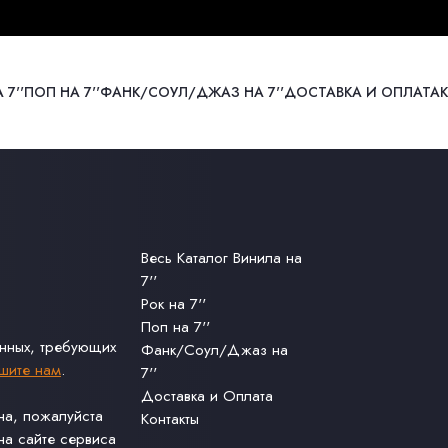
 7''
ПОП НА 7''
ФАНК/СОУЛ/ДЖАЗ НА 7''
ДОСТАВКА И ОПЛАТА
Весь Каталог Винила на
7''
Рок на 7''
Поп на 7''
анных, требующих
Фанк/Соул/Джаз на
шите нам
.
7''
Доставка и Оплата
ина, пожалуйста
Контакты
а сайте сервиса