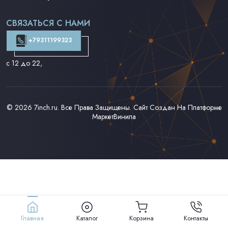
Поп на 7''
Фанк/Соул/Джаз на 7''
СВЯЗАТЬСЯ С НАМИ
Доставка и Оплата
Контакты
+79311199323
с 12 до 22
,
© 2026
7inch.ru
. Все Права Защищены. Сайт Создан На Платформе
МаркетВинила
Главная
Каталог
Корзина
Контакты