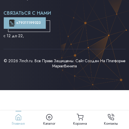
Поп на 7''
Фанк/Соул/Джаз на 7''
СВЯЗАТЬСЯ С НАМИ
Доставка и Оплата
Контакты
+79311199323
с 12 до 22
,
© 2026
7inch.ru
. Все Права Защищены. Сайт Создан На Платформе
МаркетВинила
Главная
Каталог
Корзина
Контакты