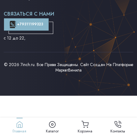
Поп на 7''
Фанк/Соул/Джаз на 7''
СВЯЗАТЬСЯ С НАМИ
Доставка и Оплата
Контакты
+79311199323
с 12 до 22
,
© 2026
7inch.ru
. Все Права Защищены. Сайт Создан На Платформе
МаркетВинила
Главная
Каталог
Корзина
Контакты