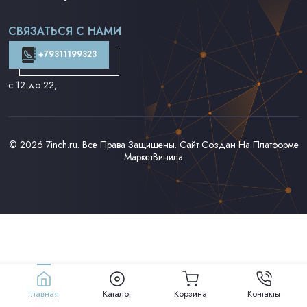
Поп на 7''
Фанк/Соул/Джаз на 7''
СВЯЗАТЬСЯ С НАМИ
Доставка и Оплата
Контакты
+79311199323
с 12 до 22
,
© 2026
7inch.ru
. Все Права Защищены. Сайт Создан На Платформе
МаркетВинила
Главная
Каталог
Корзина
Контакты