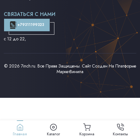
Поп на 7''
Фанк/Соул/Джаз на 7''
СВЯЗАТЬСЯ С НАМИ
Доставка и Оплата
Контакты
+79311199323
с 12 до 22
,
© 2026
7inch.ru
. Все Права Защищены. Сайт Создан На Платформе
МаркетВинила
Главная
Каталог
Корзина
Контакты