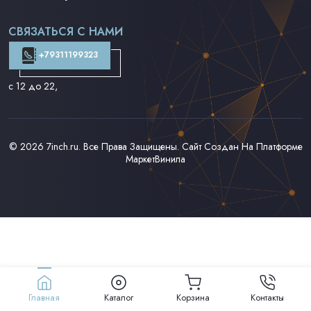
Поп на 7''
Фанк/Соул/Джаз на 7''
СВЯЗАТЬСЯ С НАМИ
Доставка и Оплата
Контакты
+79311199323
с 12 до 22
,
© 2026
7inch.ru
. Все Права Защищены. Сайт Создан На Платформе
МаркетВинила
Главная
Каталог
Корзина
Контакты