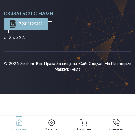
Поп на 7''
Фанк/Соул/Джаз на 7''
СВЯЗАТЬСЯ С НАМИ
Доставка и Оплата
Контакты
+79311199323
с 12 до 22
,
© 2026
7inch.ru
. Все Права Защищены. Сайт Создан На Платформе
МаркетВинила
Главная
Каталог
Корзина
Контакты