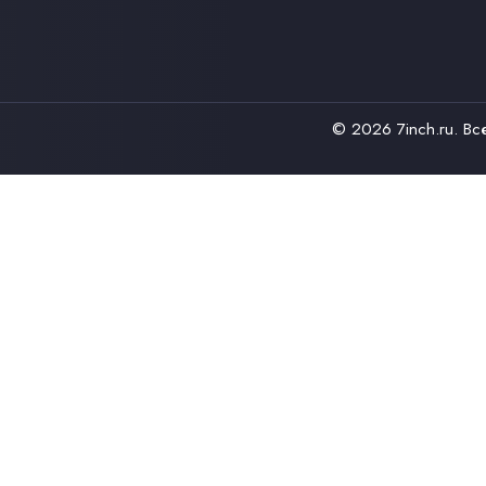
© 2026
7inch.ru
. В