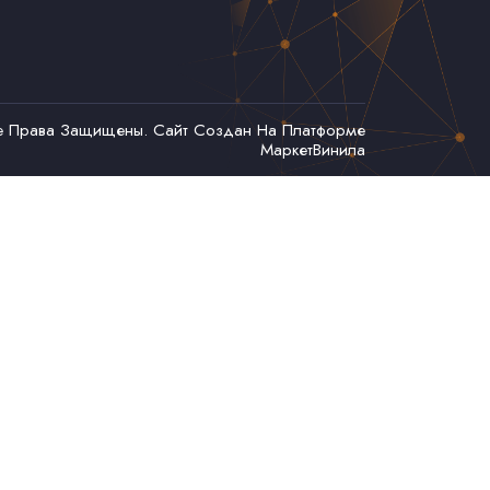
се Права Защищены. Сайт Создан На Платформе
МаркетВинила