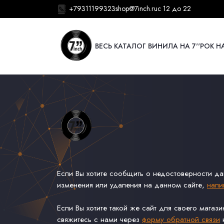
+79311199323
shop@7inch.ru
с 12 до 22
ВЕСЬ КАТАЛОГ ВИНИЛА НА 7''
РОК НА
Если Вы хотите сообщить о недостоверности д
изменения или удаления на данном сайте,
напи
Если Вы хотите такой же сайт для своего магаз
свяжитесь с нами через
форму обратной связи
н