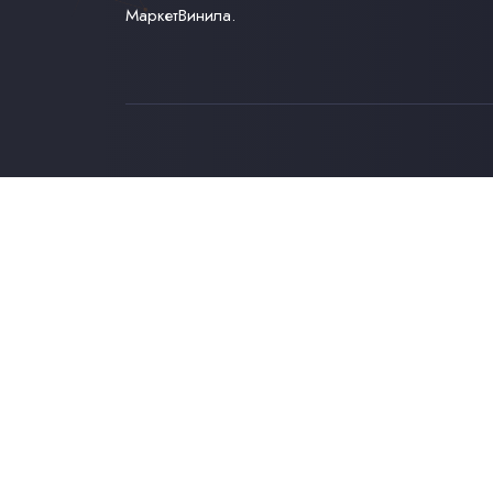
МаркетВинила.