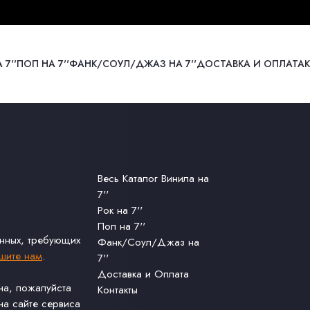
 7''
ПОП НА 7''
ФАНК/СОУЛ/ДЖАЗ НА 7''
ДОСТАВКА И ОПЛАТА
Весь Каталог Винила на
7''
Рок на 7''
Поп на 7''
анных, требующих
Фанк/Соул/Джаз на
шите нам
.
7''
Доставка и Оплата
ина, пожалуйста
Контакты
а сайте сервиса