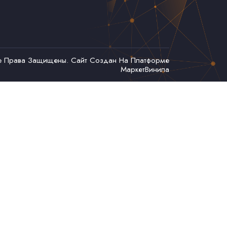
се Права Защищены. Сайт Создан На Платформе
МаркетВинила