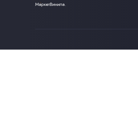
МаркетВинила.