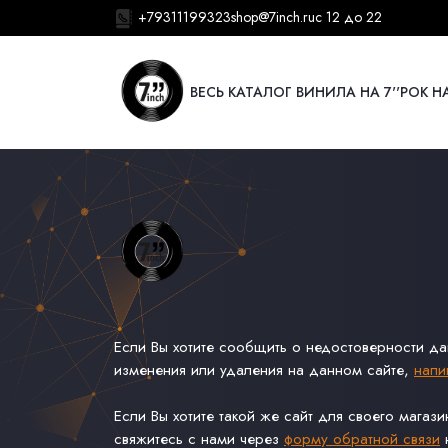
+79311199323
shop@7inch.ru
с 12 до 22
ВЕСЬ КАТАЛОГ ВИНИЛА НА 7''
РОК НА
Если Вы хотите сообщить о недостоверности д
изменения или удаления на данном сайте,
напи
Если Вы хотите такой же сайт для своего магаз
свяжитесь с нами через
форму обратной связи
н