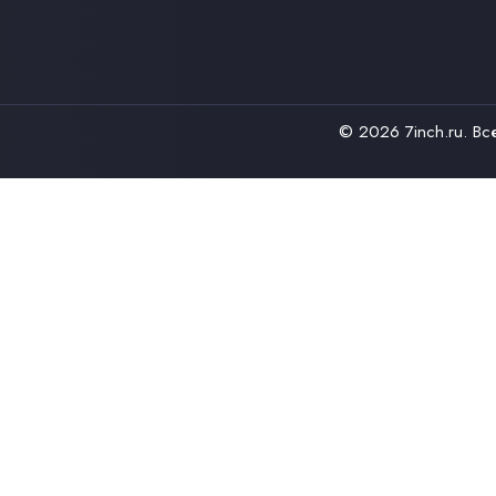
© 2026
7inch.ru
. В