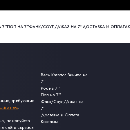
 7''
ПОП НА 7''
ФАНК/СОУЛ/ДЖАЗ НА 7''
ДОСТАВКА И ОПЛАТА
Весь Каталог Винила на
7''
Рок на 7''
Поп на 7''
анных, требующих
Фанк/Соул/Джаз на
шите нам
.
7''
Доставка и Оплата
ина, пожалуйста
Контакты
а сайте сервиса