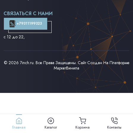
Поп на 7''
Фанк/Соул/Джаз на 7''
СВЯЗАТЬСЯ С НАМИ
Доставка и Оплата
Контакты
+79311199323
с 12 до 22
,
© 2026
7inch.ru
. Все Права Защищены. Сайт Создан На Платформе
МаркетВинила
Главная
Каталог
Корзина
Контакты