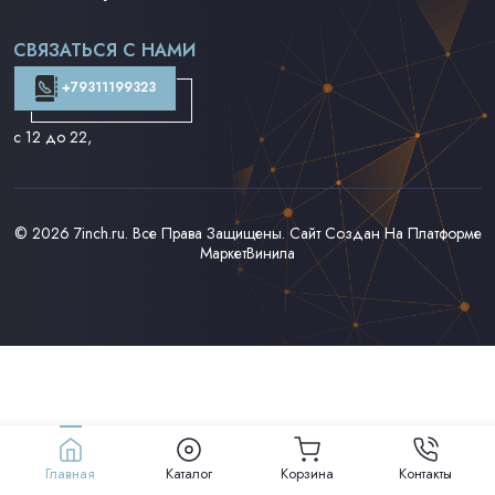
Поп на 7''
Фанк/Соул/Джаз на 7''
СВЯЗАТЬСЯ С НАМИ
Доставка и Оплата
Контакты
+79311199323
с 12 до 22
,
© 2026
7inch.ru
. Все Права Защищены. Сайт Создан На Платформе
МаркетВинила
Главная
Каталог
Корзина
Контакты