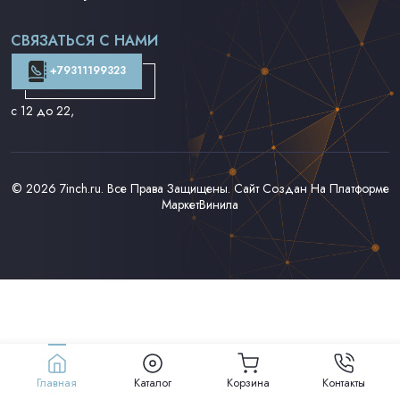
Поп на 7''
Фанк/Соул/Джаз на 7''
СВЯЗАТЬСЯ С НАМИ
Доставка и Оплата
Контакты
+79311199323
с 12 до 22
,
© 2026
7inch.ru
. Все Права Защищены. Сайт Создан На Платформе
МаркетВинила
Главная
Каталог
Корзина
Контакты