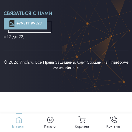
Поп на 7''
Фанк/Соул/Джаз на 7''
СВЯЗАТЬСЯ С НАМИ
Доставка и Оплата
Контакты
+79311199323
с 12 до 22
,
© 2026
7inch.ru
. Все Права Защищены. Сайт Создан На Платформе
МаркетВинила
Главная
Каталог
Корзина
Контакты