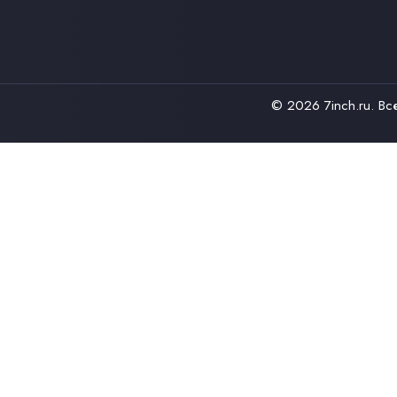
© 2026
7inch.ru
. В