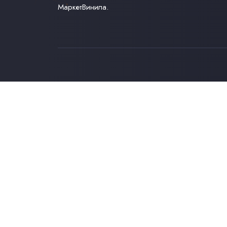
МаркетВинила.