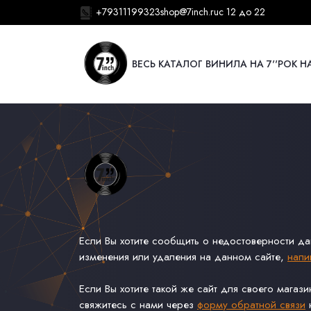
+79311199323
shop@7inch.ru
с 12 до 22
ВЕСЬ КАТАЛОГ ВИНИЛА НА 7''
РОК НА
Если Вы хотите сообщить о недостоверности д
изменения или удаления на данном сайте,
напи
Если Вы хотите такой же сайт для своего магаз
свяжитесь с нами через
форму обратной связи
н