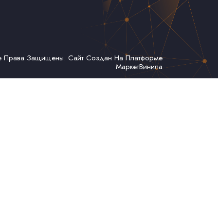
се Права Защищены. Сайт Создан На Платформе
МаркетВинила