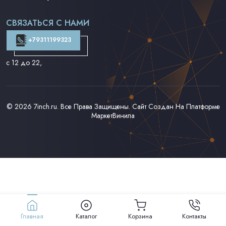
Поп на 7''
Фанк/Соул/Джаз на 7''
СВЯЗАТЬСЯ С НАМИ
Доставка и Оплата
Контакты
+79311199323
с 12 до 22
,
© 2026
7inch.ru
. Все Права Защищены. Сайт Создан На Платформе
МаркетВинила
Главная
Каталог
Корзина
Контакты