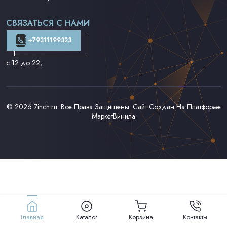
Поп на 7''
Фанк/Соул/Джаз на 7''
СВЯЗАТЬСЯ С НАМИ
Доставка и Оплата
Контакты
+79311199323
с 12 до 22
,
© 2026
7inch.ru
. Все Права Защищены. Сайт Создан На Платформе
МаркетВинила
Главная
Каталог
Корзина
Контакты