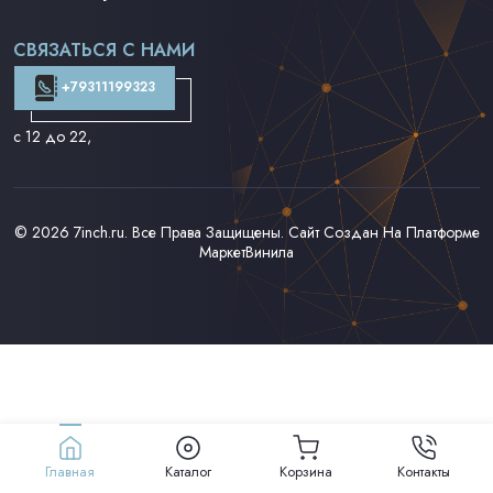
Поп на 7''
Фанк/Соул/Джаз на 7''
СВЯЗАТЬСЯ С НАМИ
Доставка и Оплата
Контакты
+79311199323
с 12 до 22
,
© 2026
7inch.ru
. Все Права Защищены. Сайт Создан На Платформе
МаркетВинила
Главная
Каталог
Корзина
Контакты