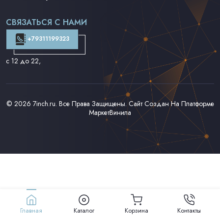
Поп на 7''
Фанк/Соул/Джаз на 7''
СВЯЗАТЬСЯ С НАМИ
Доставка и Оплата
Контакты
+79311199323
с 12 до 22
,
© 2026
7inch.ru
. Все Права Защищены. Сайт Создан На Платформе
МаркетВинила
Главная
Каталог
Корзина
Контакты