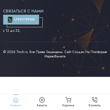
Поп на 7''
Фанк/Соул/Джаз на 7''
СВЯЗАТЬСЯ С НАМИ
Доставка и Оплата
Контакты
+79311199323
с 12 до 22
,
© 2026
7inch.ru
. Все Права Защищены. Сайт Создан На Платформе
МаркетВинила
Главная
Каталог
Корзина
Контакты