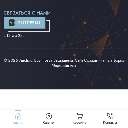
Поп на 7''
Фанк/Соул/Джаз на 7''
СВЯЗАТЬСЯ С НАМИ
Доставка и Оплата
Контакты
+79311199323
с 12 до 22
,
© 2026
7inch.ru
. Все Права Защищены. Сайт Создан На Платформе
МаркетВинила
Главная
Каталог
Корзина
Контакты