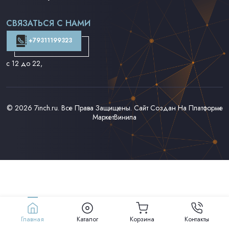
Поп на 7''
Фанк/Соул/Джаз на 7''
СВЯЗАТЬСЯ С НАМИ
Доставка и Оплата
Контакты
+79311199323
с 12 до 22
,
© 2026
7inch.ru
. Все Права Защищены. Сайт Создан На Платформе
МаркетВинила
Главная
Каталог
Корзина
Контакты