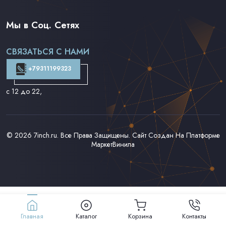
Весь Каталог Винила на 7''
Рок на 7''
Мы в Соц. Сетях
Поп на 7''
Фанк/Соул/Джаз на 7''
СВЯЗАТЬСЯ С НАМИ
Доставка и Оплата
Контакты
+79311199323
с 12 до 22
,
© 2026
7inch.ru
. Все Права Защищены. Сайт Создан На Платформе
МаркетВинила
Главная
Каталог
Корзина
Контакты