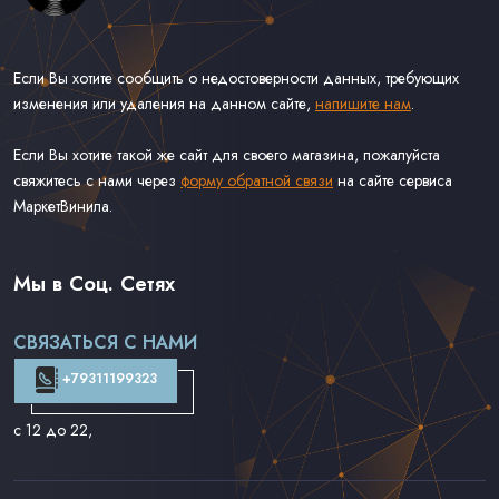
Если Вы хотите сообщить о недостоверности данных, требующих
изменения или удаления на данном сайте,
напишите нам
.
Если Вы хотите такой же сайт для своего магазина, пожалуйста
свяжитесь с нами через
форму обратной связи
на сайте сервиса
МаркетВинила.
Весь Каталог Винила на 7''
Рок на 7''
Мы в Соц. Сетях
Поп на 7''
Фанк/Соул/Джаз на 7''
СВЯЗАТЬСЯ С НАМИ
Доставка и Оплата
Контакты
+79311199323
с 12 до 22
,