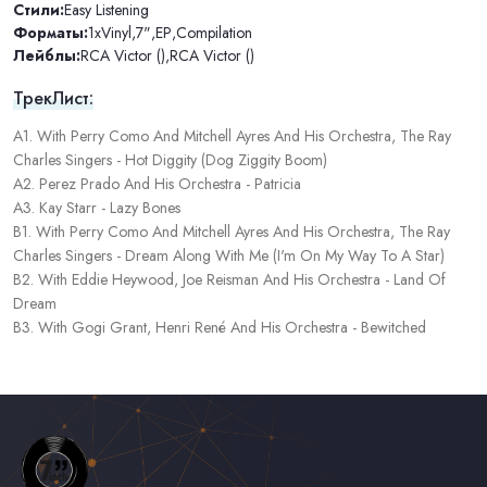
Стили:
Easy Listening
Форматы:
1xVinyl
,
7"
,
EP
,
Compilation
Лейблы:
RCA Victor ()
,
RCA Victor ()
ТрекЛист:
A1. With Perry Como And Mitchell Ayres And His Orchestra, The Ray
Charles Singers - Hot Diggity (Dog Ziggity Boom)
A2. Perez Prado And His Orchestra - Patricia
A3. Kay Starr - Lazy Bones
B1. With Perry Como And Mitchell Ayres And His Orchestra, The Ray
Charles Singers - Dream Along With Me (I'm On My Way To A Star)
B2. With Eddie Heywood, Joe Reisman And His Orchestra - Land Of
Dream
B3. With Gogi Grant, Henri René And His Orchestra - Bewitched