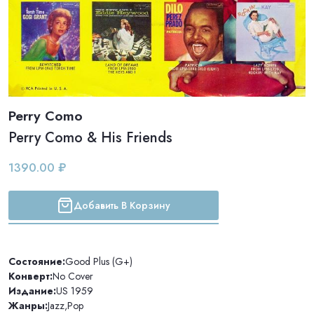
Perry Como
Perry Como & His Friends
1390.00 ₽
Добавить В Корзину
Состояние:
Good Plus (G+)
Конверт:
No Cover
Издание:
US 1959
Жанры:
Jazz
,
Pop