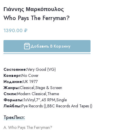
Γιάννης Μαρκόπουλος
Who Pays The Ferryman?
1390.00 ₽
Добавить В Корзину
Состояние:
Very Good (VG)
Конверт:
No Cover
Издание:
UK 1977
Жанры:
Classical
,
Stage & Screen
Стили:
Modern Classical
,
Theme
Форматы:
1xVinyl
,
7"
,
45 RPM
,
Single
Лейблы:
Pye Records ()
,
BBC Records And Tapes ()
ТрекЛист:
A. Who Pays The Ferryman?