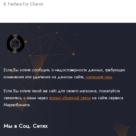
B. Fanfare For Charon
Если Вы хотите сообщить о недостоверности данных, требующих
изменения или удаления на данном сайте,
напишите нам
.
Если Вы хотите такой же сайт для своего магазина, пожалуйста
свяжитесь с нами через
форму обратной связи
на сайте сервиса
МаркетВинила.
Весь Каталог Винила на 7''
Рок на 7''
Мы в Соц. Сетях
Поп на 7''